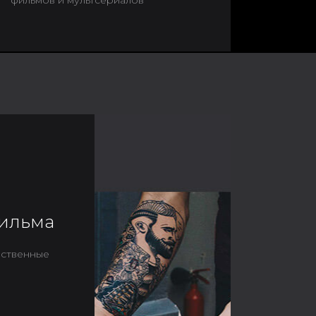
фильмов и мультсериалов
ильма
ственные