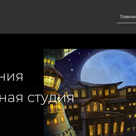
Главна
ния
ая студия