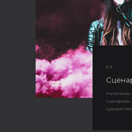
02
Сцена
Написание 
сценариев,
художестве