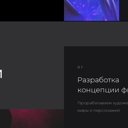
м
01
Разработка
концепции ф
Прорабатываем художе
миры и персонажей